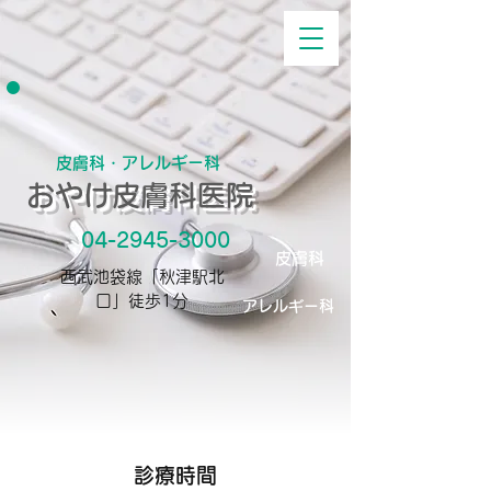
皮膚科・アレルギー科
おやけ皮膚科医院
04-2945-3000
皮膚科
​西武池袋線「秋津駅北
口」徒歩1分
アレルギー科
​診療時間