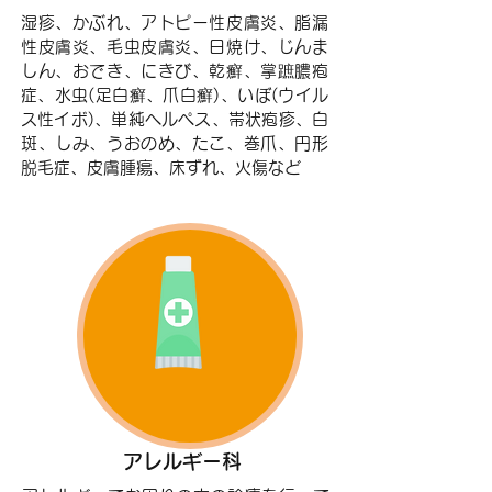
湿疹、かぶれ、アトピー性皮膚炎、脂漏
性皮膚炎、毛虫皮膚炎、日焼け、じんま
しん、おでき、にきび、乾癬、掌蹠膿疱
症、水虫(足白癬、爪白癬)、いぼ(ウイル
ス性イボ)、単純ヘルペス、帯状疱疹、白
斑、しみ、うおのめ、たこ、巻爪、円形
脱毛症、皮膚腫瘍、床ずれ、火傷など
アレルギー科